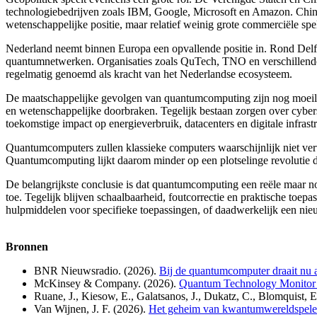
technologiebedrijven zoals IBM, Google, Microsoft en Amazon. China
wetenschappelijke positie, maar relatief weinig grote commerciële spel
Nederland neemt binnen Europa een opvallende positie in. Rond Delft
quantumnetwerken. Organisaties zoals QuTech, TNO en verschillende s
regelmatig genoemd als kracht van het Nederlandse ecosysteem.
De maatschappelijke gevolgen van quantumcomputing zijn nog moeilijk p
en wetenschappelijke doorbraken. Tegelijk bestaan zorgen over cybers
toekomstige impact op energieverbruik, datacenters en digitale infrastr
Quantumcomputers zullen klassieke computers waarschijnlijk niet v
Quantumcomputing lijkt daarom minder op een plotselinge revolutie dan
De belangrijkste conclusie is dat quantumcomputing een reële maar n
toe. Tegelijk blijven schaalbaarheid, foutcorrectie en praktische toe
hulpmiddelen voor specifieke toepassingen, of daadwerkelijk een nieu
Bronnen
BNR Nieuwsradio. (2026).
Bij de quantumcomputer draait nu a
McKinsey & Company. (2026).
Quantum Technology Monitor
Ruane, J., Kiesow, E., Galatsanos, J., Dukatz, C., Blomquist, E
Van Wijnen, J. F. (2026).
Het geheim van kwantumwereldspelers 