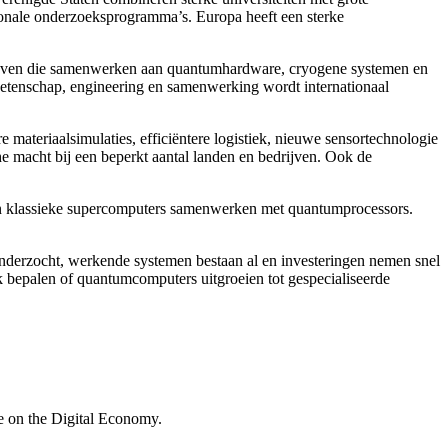
onale onderzoeksprogramma’s. Europa heeft een sterke
edrijven die samenwerken aan quantumhardware, cryogene systemen en
wetenschap, engineering en samenwerking wordt internationaal
materiaalsimulaties, efficiëntere logistiek, nieuwe sensortechnologie
he macht bij een beperkt aantal landen en bedrijven. Ook de
in klassieke supercomputers samenwerken met quantumprocessors.
onderzocht, werkende systemen bestaan al en investeringen nemen snel
jk bepalen of quantumcomputers uitgroeien tot gespecialiseerde
ve on the Digital Economy.