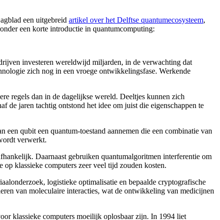
Dagblad een uitgebreid
artikel over het Delftse quantumecosysteem
,
nder een korte introductie in quantumcomputing:
ijven investeren wereldwijd miljarden, in de verwachting dat
chnologie zich nog in een vroege ontwikkelingsfase. Werkende
e regels dan in de dagelijkse wereld. Deeltjes kunnen zich
af de jaren tachtig ontstond het idee om juist die eigenschappen te
kan een qubit een quantum-toestand aannemen die een combinatie van
wordt verwerkt.
fhankelijk. Daarnaast gebruiken quantumalgoritmen interferentie om
 op klassieke computers zeer veel tijd zouden kosten.
alonderzoek, logistieke optimalisatie en bepaalde cryptografische
ren van moleculaire interacties, wat de ontwikkeling van medicijnen
or klassieke computers moeilijk oplosbaar zijn. In 1994 liet