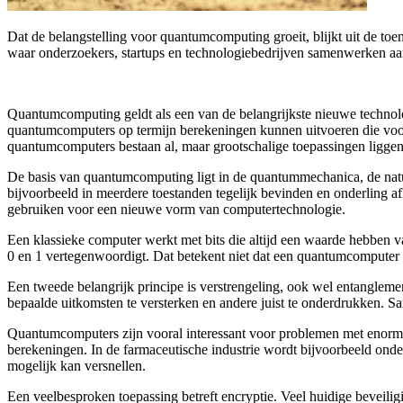
Dat de belangstelling voor quantumcomputing groeit, blijkt uit de t
waar onderzoekers, startups en technologiebedrijven samenwerken a
Quantumcomputing geldt als een van de belangrijkste nieuwe technolo
quantumcomputers op termijn berekeningen kunnen uitvoeren die voor 
quantumcomputers bestaan al, maar grootschalige toepassingen liggen 
De basis van quantumcomputing ligt in de quantummechanica, de natuu
bijvoorbeeld in meerdere toestanden tegelijk bevinden en onderling afh
gebruiken voor een nieuwe vorm van computertechnologie.
Een klassieke computer werkt met bits die altijd een waarde hebben 
0 en 1 vertegenwoordigt. Dat betekent niet dat een quantumcomputer ‘
Een tweede belangrijk principe is verstrengeling, ook wel entanglem
bepaalde uitkomsten te versterken en andere juist te onderdrukken. S
Quantumcomputers zijn vooral interessant voor problemen met enorme 
berekeningen. In de farmaceutische industrie wordt bijvoorbeeld ond
mogelijk kan versnellen.
Een veelbesproken toepassing betreft encryptie. Veel huidige beveilig