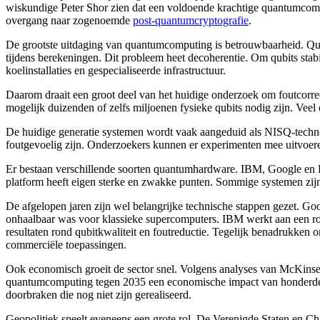
wiskundige Peter Shor zien dat een voldoende krachtige quantumcompu
overgang naar zogenoemde
post-quantumcryptografie
.
De grootste uitdaging van quantumcomputing is betrouwbaarheid. Qubit
tijdens berekeningen. Dit probleem heet decoherentie. Om qubits stab
koelinstallaties en gespecialiseerde infrastructuur.
Daarom draait een groot deel van het huidige onderzoek om foutcorrec
mogelijk duizenden of zelfs miljoenen fysieke qubits nodig zijn. Vee
De huidige generatie systemen wordt vaak aangeduid als NISQ-technol
foutgevoelig zijn. Onderzoekers kunnen er experimenten mee uitvoere
Er bestaan verschillende soorten quantumhardware. IBM, Google en Ri
platform heeft eigen sterke en zwakke punten. Sommige systemen zijn 
De afgelopen jaren zijn wel belangrijke technische stappen gezet. Go
onhaalbaar was voor klassieke supercomputers. IBM werkt aan een ro
resultaten rond qubitkwaliteit en foutreductie. Tegelijk benadrukke
commerciële toepassingen.
Ook economisch groeit de sector snel. Volgens analyses van McKinsey
quantumcomputing tegen 2035 een economische impact van honderden mi
doorbraken die nog niet zijn gerealiseerd.
Geopolitiek speelt eveneens een grote rol. De Verenigde Staten en Ch