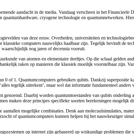
oenemende aandacht in de media. Vandaag verscheen in het Financieele 
an quantumhardware, cryogene technologie en quantumnetwerken. Hiero
gievelden van deze eeuw. Overheden, universiteiten en technologiebedr
klassieke computers nauwelijks haalbaar zijn. Tegelijk bevindt de te
waarschijnlijk nog jaren of decennia vooruit.
rkunde van atomen en elementaire deeltjes. Op die schaal gelden ander
ankelijk raken op manieren die klassiek moeilijk voorstelbaar zijn. Van
van 0 of 1. Quantumcomputers gebruiken qubits. Dankzij superpositie 
alles tegelijk uitrekent’, maar wel dat informatie fundamenteel anders 
ent genoemd. Daarbij worden quantumtoestanden van qubits onderling a
amen maken deze principes specifieke soorten berekeningen mogelijk die
aantallen mogelijke combinaties. Denk aan molecuulsimulaties, materia
erzocht of quantumcomputers kunnen helpen bij het nauwkeuriger simule
ingssystemen op internet zijn gebaseerd op wiskundige problemen die vo