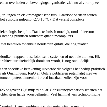
iden overheden en beveiligingsorganisaties zich nu al voor op een
trillingen en elektromagnetische ruis. Daardoor ontstaan fouten
het absolute nulpunt (-273,15 °C). Dat vereist complexe
lere logische qubit. Dat is technisch moeilijk, omdat hiervoor
ap richting praktisch bruikbare quantumcomputers.
 tientallen tot enkele honderden qubits, die nog relatief
bruiken trapped ions, fotonische systemen of neutrale atomen. Elk
chitectuur uiteindelijk dominant wordt, is nog onduidelijk.
een specifieke berekening uitvoerde die volgens het bedrijf praktisch
ven als Quantinuum, IonQ en QuEra publiceren regelmatig nieuwe
ntumcomputers binnenkort breed inzetbaar zullen zijn voor
5 ongeveer 12,6 miljard dollar. Consultancyscenario’s schatten dat
chter geen harde voorspellingen. Veel hangt af van technologische
erenigde Staten combineren sterke universiteiten met grote