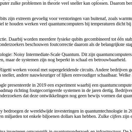
ter zulke problemen in theorie veel sneller kan oplossen. Daarom bere
s zijn extreem gevoelig voor verstoringen van buitenaf, zoals warmte, 
iel te houden werken veel quantumcomputers bij temperaturen dicht bij 
tie. Daarbij worden meerdere fysieke qubits gecombineerd tot één stabie
l onderzoekers beschouwen foutcorrectie daarom als de belangrijkste st
ogie: Noisy Intermediate-Scale Quantum. Dit zijn quantumcomputers met
n, maar de systemen zijn nog beperkt in schaal en betrouwbaarheid.
getti werken vooral met supergeleidende circuits. Andere bedrijven ge
sneller, andere nauwkeuriger of lijken eenvoudiger schaalbaar. Welke ar
ogle presenteerde in 2019 een experiment waarbij een quantumcomputer 
admap richting foutgecorrigeerde systemen in de jaren dertig. Bedrij
n onderzoekers dat deze ontwikkelingen nog geen bewijs vormen dat qua
 bedroegen de wereldwijde investeringen in quantumtechnologie in 202
ljarden tot enkele biljoenen dollars kan hebben. Zulke cijfers zijn e
ina investeren omvangrijk in quantumonderzoek en infrastructuur. De V