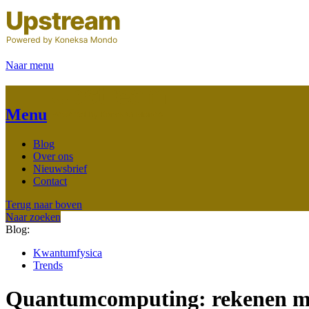
Naar menu
Menu
Blog
Over ons
Nieuwsbrief
Contact
Terug naar boven
Naar zoeken
Blog:
Kwantumfysica
Trends
Quantumcomputing: rekenen me