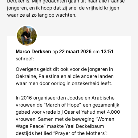
betekenis. Mijn gedachten gaan uit naar alle Iraanse
jongeren, en ik hoop dat zij snel de vrijheid krijgen
waar ze al zo lang op wachten.
1
reactie
op
om
Marco Derksen
22 maart 2026
13:51
schreef:
Overigens geldt dit ook voor de jongeren in
Oekraine, Palestina en al die andere landen
waar men door oorlog in onzekerheid leeft.
In 2016 organiseerden Joodse en Arabische
vrouwen de “March of Hope”, een gezamenlijk
gebed voor vrede bij Qasr el Yahud met 4.000
vrouwen. Samen met de beweging “Women
Wage Peace” maakte Yael Deckelbaum
destijds het lied “Prayer of the Mothers”: