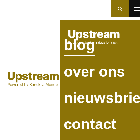
Naar
Naar
zoeken
men
Zoeken in Upstream
blog
Menu
×
Zoeken
over ons
nieuwsbrie
contact