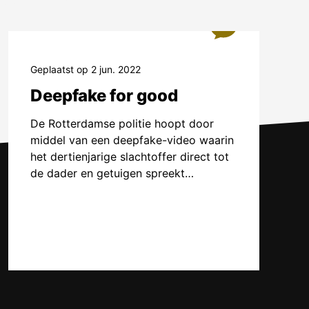
4
tand komen.
prekend is,
es.
Geplaatst op 2 jun. 2022
. In de
Deepfake for good
denken
De Rotterdamse politie hoopt door
we
middel van een deepfake-video waarin
aagstukken,
het dertienjarige slachtoffer direct tot
ntstaat pas
de dader en getuigen spreekt…
ge beelden
 bestaan.
lfsprekend