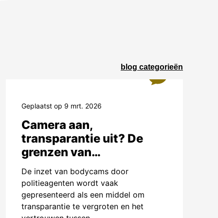
erken ze
in de
napt een
t gezegd
blog categorieën
jongeren wil
1
udt ons een
arten. Niet
Geplaatst op 9 mrt. 2026
ak alleen
Camera aan,
transparantie uit? De
grenzen van
politiebodycams
De inzet van bodycams door
politieagenten wordt vaak
gepresenteerd als een middel om
 (AI) om
transparantie te vergroten en het
n. Het is