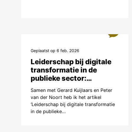
een holisti
aan de duu
bestrijden
beschermen
0
iedereen.
Samen met 
Geplaatst op 6 feb. 2026
toepassing
Leiderschap bij digitale
suggestie 
transformatie in de
aan een va
publieke sector:
toe aan de
leerervaringen van de
Samen met Gerard Kuijlaars en Peter
Nederlandse politie
van der Noort heb ik het artikel
Alumni 
‘Leiderschap bij digitale transformatie
in de publieke…
Ambidext