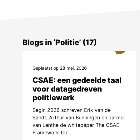
sociale me
vooral wat 
wereld van 
generatiev
Instagram-p
Blogs in ‘Politie’ (17)
via emoji’s
0
begrijpen, 
spiegel voo
Geplaatst op 28 mei. 2026
over scher
CSAE: een gedeelde taal
voelen. Beg
voor datagedreven
politiewerk
Advertis
Begin 2026 schreven Erik van de
Sandt, Arthur van Bunningen en Jarmo
AI for G
van Lenthe de whitepaper The CSAE
AI for Good
Framework for…
maatschapp