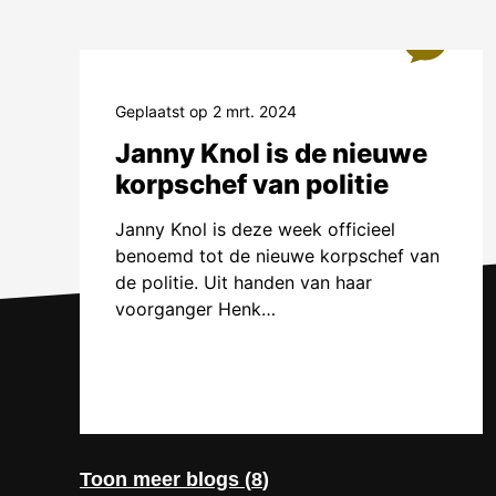
Anders 
0
In Anders 
De kernbood
maar altij
Geplaatst op 2 mrt. 2024
Werkelijkhe
Janny Knol is de nieuwe
blogs word
korpschef van politie
vaak beper
Janny Knol is deze week officieel
samenhang 
benoemd tot de nieuwe korpschef van
digitale tr
de politie. Uit handen van haar
wanneer re
voorganger Henk…
hoeven daar
Anders 
Art (43
Toon meer blogs (
8
)
Kunst helpt