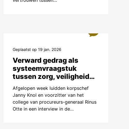
vertrouwen tussen…
j te dragen
zoals het
 het
or
1
-
Geplaatst op 19 jan. 2026
ocht je een
Verward gedrag als
age levert
systeemvraagstuk
deze dan
tussen zorg, veiligheid
en wonen
Afgelopen week luidden korpschef
Janny Knol en voorzitter van het
college van procureurs-generaal Rinus
Otte in een interview in de…