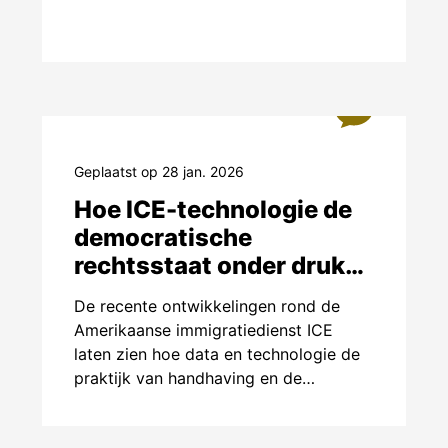
sche benadering die de potentie van AI verkent om bi
rzame ontwikkelingsdoelen van de Verenigde Naties, 
 van honger, het verbeteren van de gezondheidszorg,
 van het milieu, en het bevorderen van onderwijs vo
1
Erdinç Saçan ga ik op zoek naar voorbeelden van AI
Geplaatst op 28 jan. 2026
en die bijdragen aan een duurzamere samenleving. M
Hoe ICE-technologie de
hebben van een concreet voorbeeld waar AI een bijdr
democratische
n de 17 duurzame ontwikkelingsdoelstellingen, voeg 
rechtsstaat onder druk
ze
Google Doc
.
zet
De recente ontwikkelingen rond de
Amerikaanse immigratiedienst ICE
(1)
laten zien hoe data en technologie de
praktijk van handhaving en de…
eriteit (11)