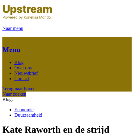
Naar menu
Menu
Blog
Over ons
Nieuwsbrief
Contact
Terug naar boven
Naar zoeken
Blog:
Economie
Duurzaamheid
Kate Raworth en de strijd