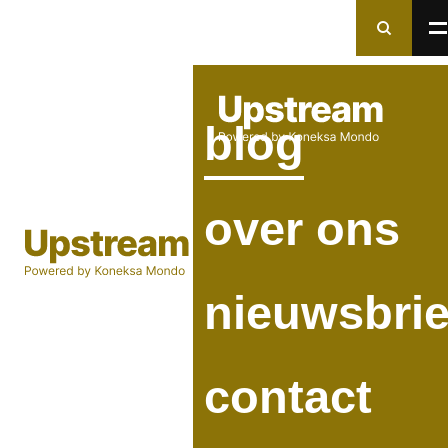
Naar
Naar
zoeken
men
Zoeken in Upstream
blog
Menu
×
Zoeken
over ons
nieuwsbrie
contact