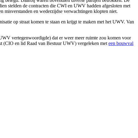
ig belegd. Daarbij waren bovendien diverse partijen betrokken. De
ndien stelden de contracten die CWI en UWV hadden afgesloten met
en misverstanden en wederzijdse verwachtingen klopten niet.
anisatie op straat komen te staan en krijgt te maken met het UWV. Van
t UWV vertegenwoordigde) dat er weer meer ruimte zou komen voor
 Vlist (CIO en lid Raad van Bestuur UWV) vergeleken met
een bouwval