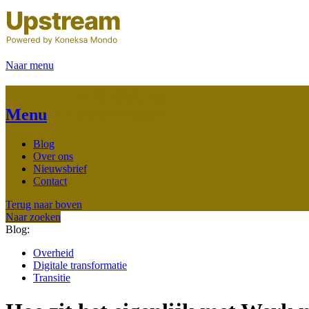
Naar menu
Menu
Blog
Over ons
Nieuwsbrief
Contact
Terug naar boven
Naar zoeken
Blog:
Overheid
Digitale transformatie
Transitie