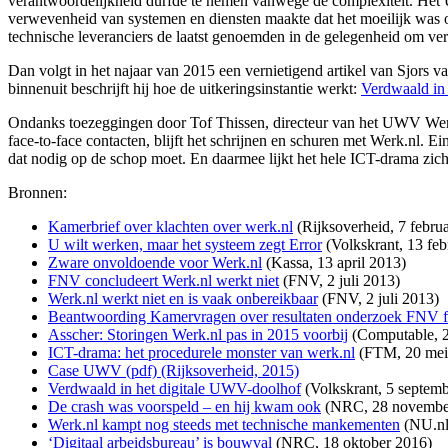
verantwoordelijkheid dúrfde te nemen vanwege de complexiteit. Het 
verwevenheid van systemen en diensten maakte dat het moeilijk was 
technische leveranciers de laatst genoemden in de gelegenheid om ve
Dan volgt in het najaar van 2015 een vernietigend artikel van Sjors v
binnenuit beschrijft hij hoe de uitkeringsinstantie werkt:
Verdwaald in
Ondanks toezeggingen door Tof Thissen, directeur van het UWV Wer
face-to-face contacten, blijft het schrijnen en schuren met Werk.nl.
dat nodig op de schop moet. En daarmee lijkt het hele ICT-drama zich 
Bronnen:
Kamerbrief over klachten over werk.nl
(Rijksoverheid, 7 febru
U wilt werken, maar het systeem zegt Error
(Volkskrant, 13 feb
Zware onvoldoende voor Werk.nl
(Kassa, 13 april 2013)
FNV concludeert Werk.nl werkt niet
(FNV, 2 juli 2013)
Werk.nl werkt niet en is vaak onbereikbaar
(FNV, 2 juli 2013)
Beantwoording Kamervragen over resultaten onderzoek FNV f
Asscher: Storingen Werk.nl pas in 2015 voorbij
(Computable, 2
ICT-drama: het procedurele monster van werk.nl
(FTM, 20 mei
Case UWV (pdf) (Rijksoverheid, 2015)
Verdwaald in het digitale UWV-doolhof
(Volkskrant, 5 septem
De crash was voorspeld – en hij kwam ook
(NRC, 28 novembe
Werk.nl kampt nog steeds met technische mankementen
(NU.nl
‘Digitaal arbeidsbureau’ is bouwval
(NRC, 18 oktober 2016)