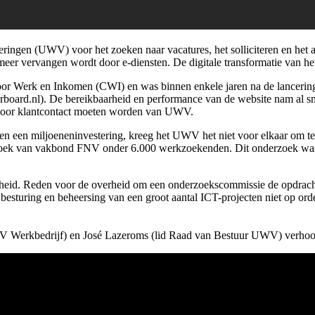
ringen (UWV) voor het zoeken naar vacatures, het solliciteren en het a
 meer vervangen wordt door e-diensten. De digitale transformatie van 
voor Werk en Inkomen (CWI) en was binnen enkele jaren na de lancerin
oard.nl). De bereikbaarheid en performance van de website nam al sne
 voor klantcontact moeten worden van UWV.
n een miljoeneninvestering, kreeg het UWV het niet voor elkaar om te 
zoek van vakbond FNV onder 6.000 werkzoekenden. Dit onderzoek was
erheid. Reden voor de overheid om een onderzoekscommissie de opdracht
besturing en beheersing van een groot aantal ICT-projecten niet op orde
rkbedrijf) en José Lazeroms (lid Raad van Bestuur UWV) verhoord. B