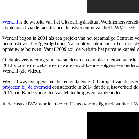
Werk.nl
is de website van het Uitvoeringsinstituut Werknemersverzeke
klantcontact via de face-to-face dienstverlening van het UWV steeds
Werk.nl begon in 2001 als een projekt van het toenmalige Centrum 
beroepsbevolking (gevolgd door NationaleVacaturebank.nl en monsterb
opnieuw te bouwen. Vanaf 2009 zou de website het primaire kanaal
Ondanks verandering van leveranciers, een compleet nieuwe website e
2013 scoorde de website een zware onvoldoende volgens een onder
Werk.nl (zie video).
Werk.nl was overigens niet het enige falende ICT-projekt van de ov
projecten bij de overheid
constateerde in 2014 dat de rijksoverheid de 
2015 aan Kamervoorzitter Van Miltenburg werd aangeboden.
In de casus UWV worden Govert Claus (voormalig medewerker UWV We