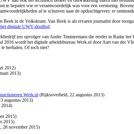
UWV had ook het technisch beheer en ontwikkeling intern niet eenduid
om te bepalen wie er verantwoordelijk was voor een verstoring. Bove
rantwoordelijkheden af te schuiven naar de opdrachtgevers: er ontstond
an Beek in de Volkskrant. Van Beek is als ervaren journalist door reorg
 het digitale UWV-doolhof
.
kbedrijf (en opvolger van Andre Timmermans die eerder in Radar he
 Eind 2016 wordt het digitale arbeidsbureau Werk.nl door Aart van der
te herhalen. Of toch niet?
ari 2012)
ruari 2013)
unctioneren Werk.nl
(Rijksoverheid, 22 augustus 2013)
3 augustus 2013)
 2014)
ber 2015)
r 2015)
, 28 november 2015)